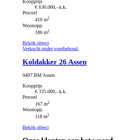
Koopprijs
€ 630.000,- k.k.
Perceel
2
410 m
Woonopp.
2
186 m
Bekijk object
Verkocht onder voorbehoud
Koldakker 26 Assen
9407 BM Assen
Koopprijs
€ 335.000,- k.k.
Perceel
2
167 m
Woonopp.
2
118 m
Bekijk object