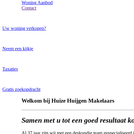
Woning Aanbod
Contact
Uw woning verkopen?
Uw woning verkopen?
Sneak Preview
Neem een kijkje
Taxaties
Taxaties
Gratis zoekopdracht
Gratis zoekopdracht
Welkom bij Huize Huijgen Makelaars
Samen met u tot een goed resultaat ko
Al 37 jaar zijn wij met een deskundig team gespecialiseerd 